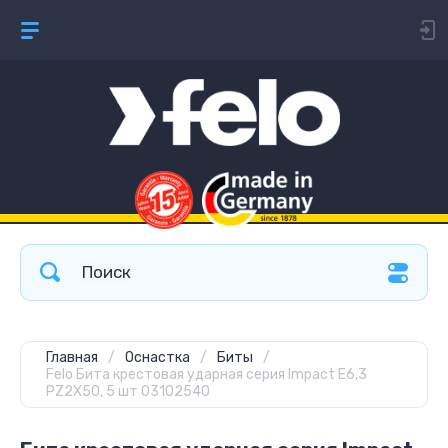
Главная
/
Оснастка
/
Биты
/
Felo Бита крестовая ударная серия Impact E6,3
PZ2X50, 5 шт 03102540