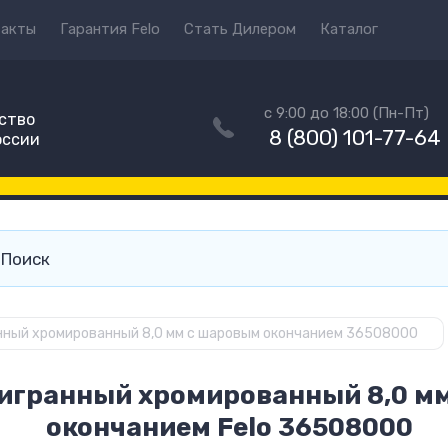
такты
Гарантия Felo
Стать Дилером
Каталог
с 9:00 до 18:00 (Пн-Пт)
ство
8 (800) 101-77-64
оссии
нный хромированный 8,0 мм с шаровым окончанием 36508000
игранный хромированный 8,0 м
окончанием Felo 36508000