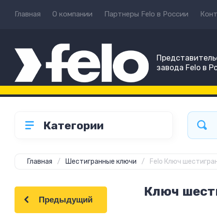
Главная
О компании
Партнеры Felo в России
Кон
Представитель
завода Felo в Р
Категории
Главная
/
Шестигранные ключи
/
Felo Ключ шестигра
Ключ шест
Предыдущий