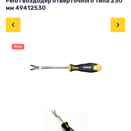
Felo Гвоздодер отверточного типа 230
мм 49412530
New