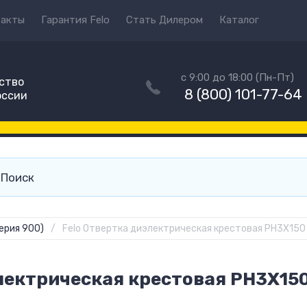
такты
Гарантия Felo
Стать Дилером
Каталог
с 9:00 до 18:00 (Пн-Пт)
ство
8 (800) 101-77-64
оссии
ерия 900)
/
Felo Отвертка диэлектрическая крестовая PH3X15
лектрическая крестовая PH3X150