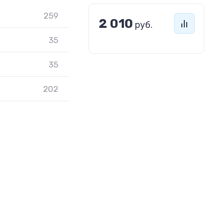
259
2 010
руб.
35
35
202