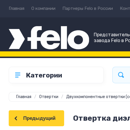
Главная
О компании
Партнеры Felo в России
Кон
Представитель
завода Felo в Р
Категории
Главная
/
Отвертки
/
Двухкомпонентные отвертки (с
Отвертка диэ
Предыдущий