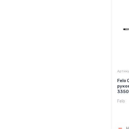
Артику
Felo
руко
3350
Felo
1 
Н