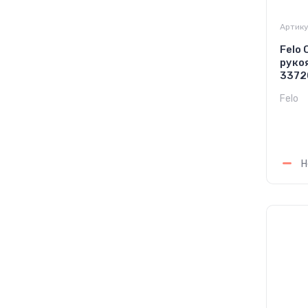
Артику
Felo
руко
3372
Felo
1 
Н