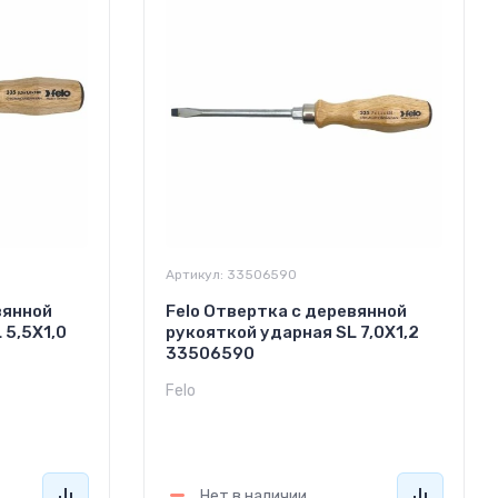
Артикул:
33506590
вянной
Felo Отвертка с деревянной
 5,5Х1,0
рукояткой ударная SL 7,0Х1,2
33506590
Felo
1 830
руб.
Нет в наличии