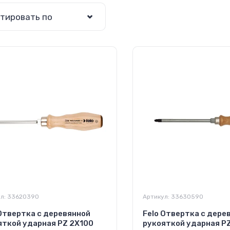
тировать по
л:
33620390
Артикул:
33630590
 Отвертка с деревянной
Felo Отвертка с дере
яткой ударная PZ 2Х100
рукояткой ударная P