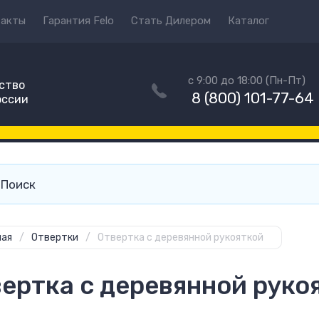
такты
Гарантия Felo
Стать Дилером
Каталог
с 9:00 до 18:00 (Пн-Пт)
ство
8 (800) 101-77-64
оссии
ная
/
Отвертки
/
Отвертка с деревянной рукояткой
ертка с деревянной руко