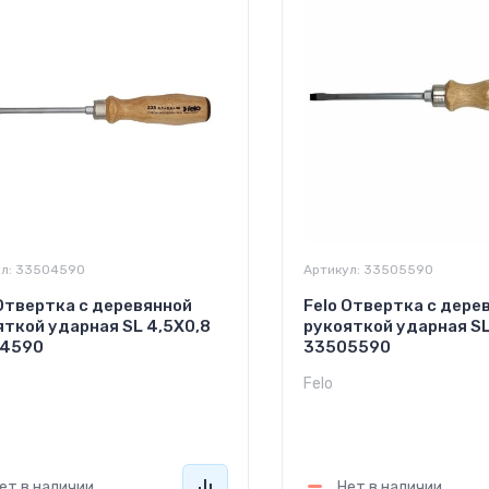
л:
33504590
Артикул:
33505590
 Отвертка с деревянной
Felo Отвертка с дере
яткой ударная SL 4,5Х0,8
рукояткой ударная SL
4590
33505590
Felo
470
1 520
руб.
руб.
ет в наличии
Нет в наличии