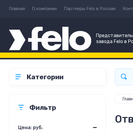
Главная
О компании
Партнеры Felo в России
Кон
Представитель
завода Felo в Р
Категории
Глав
Фильтр
Отв
Цена: руб.