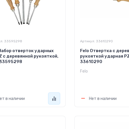
л:
33595298
Артикул:
33610290
 Набор отверток ударных
Felo Отвертка с дере
Z с деревянной рукояткой,
рукояткой ударная P
 33595298
33610290
Felo
900
1 750
руб.
руб.
ет в наличии
Нет в наличии