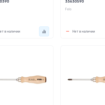
0390
33630590
Felo
800
2 550
руб.
руб.
ет в наличии
Нет в наличии