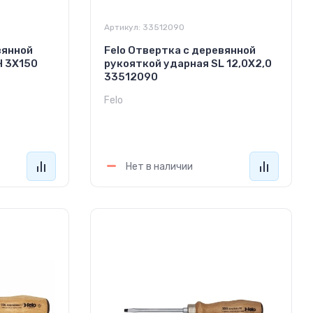
Артикул:
33512090
вянной
Felo Отвертка с деревянной
H 3Х150
рукояткой ударная SL 12,0Х2,0
33512090
Felo
3 370
руб.
Нет в наличии