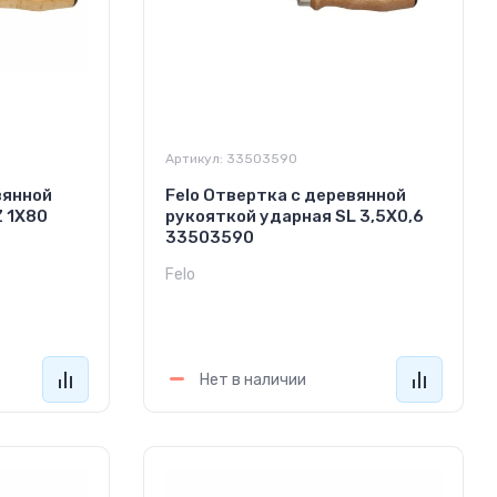
Артикул:
33503590
вянной
Felo Отвертка с деревянной
Z 1Х80
рукояткой ударная SL 3,5Х0,6
33503590
Felo
1 520
руб.
Нет в наличии