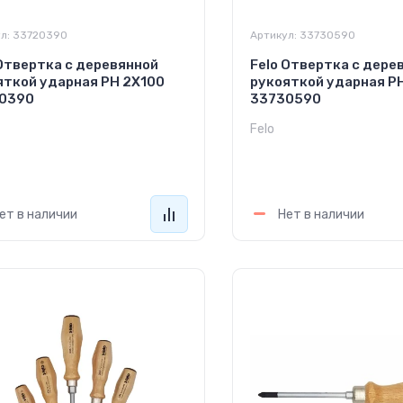
л:
33720390
Артикул:
33730590
 Отвертка с деревянной
Felo Отвертка с дере
яткой ударная PH 2Х100
рукояткой ударная P
0390
33730590
Felo
640
2 240
руб.
руб.
ет в наличии
Нет в наличии