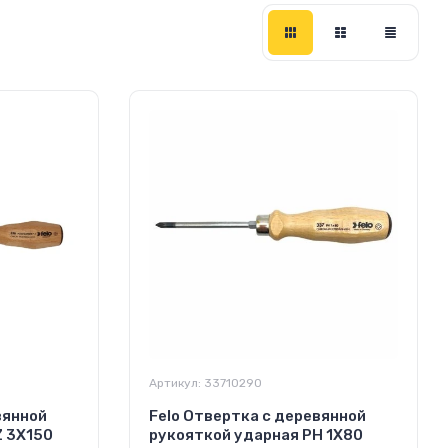
Артикул:
33710290
вянной
Felo Отвертка с деревянной
Z 3Х150
рукояткой ударная PH 1Х80