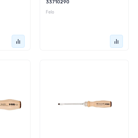
33710290
Felo
1 510
руб.